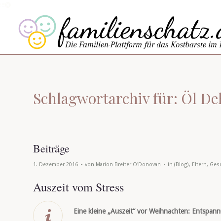
Schlagwortarchiv für: Öl D
Beiträge
-
-
1. Dezember 2016
von
Marion Breiter-O'Donovan
in
(Blog)
,
Eltern
,
Ges
Auszeit vom Stress
Eine kleine „Auszeit“ vor Weihnachten: Entspan