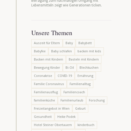
Befragung zum nachhaltigen Umgang mit
Lebensmitteln zeigt wie Generationen ticken.
Unsere Themen
Auszeit für Eltern
Baby
Babybett
Babyfee
Baby schlafen
backen mit kids
Backen mit Kindern
Basteln mit Kindern
Bewegung Kinder
Bi-Oil
Blechkuchen
Coronakrise
COVID-19
Ernährung
Familie Coronavirus
Familienalltag
Familienausflug
Familiencoach
familienküche
Familienurlaub
Forschung
Freizeitangebot in Wien
Geburt
Gesundheit
Heike Podek
Hotel Steiner Obertauern
kinderbuch