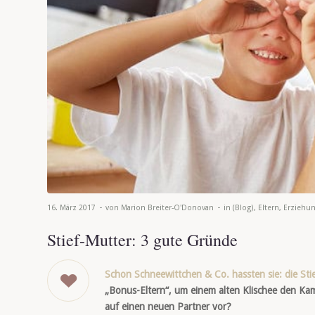
-
-
16. März 2017
von
Marion Breiter-O'Donovan
in
(Blog)
,
Eltern
,
Erziehu
Stief-Mutter: 3 gute Gründe
Schon Schneewittchen & Co. hassten sie: die St
„Bonus-Eltern“, um einem alten Klischee den Kam
auf einen neuen Partner vor?