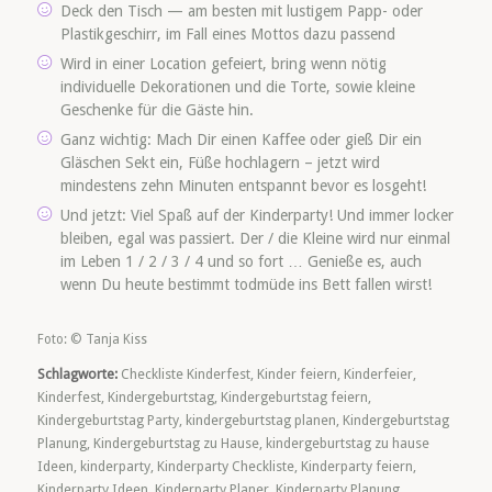
Deck den Tisch — am besten mit lustigem Papp- oder
Plastikgeschirr, im Fall eines Mottos dazu passend
Wird in einer Location gefeiert, bring wenn nötig
individuelle Dekorationen und die Torte, sowie kleine
Geschenke für die Gäste hin.
Ganz wichtig: Mach Dir einen Kaffee oder gieß Dir ein
Gläschen Sekt ein, Füße hochlagern – jetzt wird
mindestens zehn Minuten entspannt bevor es losgeht!
Und jetzt: Viel Spaß auf der Kinderparty! Und immer locker
bleiben, egal was passiert. Der / die Kleine wird nur einmal
im Leben 1 / 2 / 3 / 4 und so fort … Genieße es, auch
wenn Du heute bestimmt todmüde ins Bett fallen wirst!
Foto: © Tanja Kiss
Schlagworte:
Checkliste Kinderfest
,
Kinder feiern
,
Kinderfeier
,
Kinderfest
,
Kindergeburtstag
,
Kindergeburtstag feiern
,
Kindergeburtstag Party
,
kindergeburtstag planen
,
Kindergeburtstag
Planung
,
Kindergeburtstag zu Hause
,
kindergeburtstag zu hause
Ideen
,
kinderparty
,
Kinderparty Checkliste
,
Kinderparty feiern
,
Kinderparty Ideen
,
Kinderparty Planer
,
Kinderparty Planung