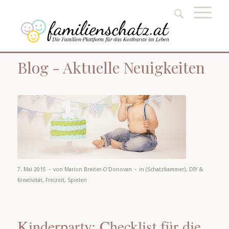
Blog - Aktuelle Neuigkeiten
-
-
7. Mai 2015
von
Marion Breiter-O'Donovan
in
(Schatzkammer)
,
DIY &
Kreativität
,
Freizeit
,
Spielen
Kinderparty: Checklist für die