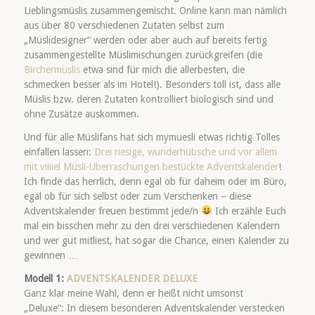
Lieblingsmüslis zusammengemischt. Online kann man nämlich
aus über 80 verschiedenen Zutaten selbst zum
„Müslidesigner“ werden oder aber auch auf bereits fertig
zusammengestellte Müslimischungen zurückgreifen (die
Birchermüslis
etwa sind für mich die allerbesten, die
schmecken besser als im Hotel!). Besonders toll ist, dass alle
Müslis bzw. deren Zutaten kontrolliert biologisch sind und
ohne Zusätze auskommen.
Und für alle Müslifans hat sich mymuesli etwas richtig Tolles
einfallen lassen:
Drei riesige, wunderhübsche und vor allem
mit viiiiel Müsli-Überraschungen bestückte Adventskalender
!
Ich finde das herrlich, denn egal ob für daheim oder im Büro,
egal ob für sich selbst oder zum Verschenken – diese
Adventskalender freuen bestimmt jede/n
Ich erzähle Euch
mal ein bisschen mehr zu den drei verschiedenen Kalendern
und wer gut mitliest, hat sogar die Chance, einen Kalender zu
gewinnen …
Modell 1:
ADVENTSKALENDER DELUXE
Ganz klar meine Wahl, denn er heißt nicht umsonst
„Deluxe“: In diesem besonderen Adventskalender verstecken