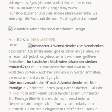
sich mymuesli2gos (darunter auch 3 Sorten, die es nur
exklusiv im Kalender gibt!), original mymuesli
Frühstückszubehör und viele andere Müsli-Geschenke, u.a.
eine originelle Form, mit der man Müsliriegel backen kann!
Modell 2 & 3:
DIE KLASSIKER
Diese
besonderen Adventskalender gibt es schon einige Jahre, sie
erfreuen sich jedoch ungebrochener bzw. immer größerer
Beliebtheit.
Im klassischen Müsli-Adventskalender stecken
mymuesli2gos
im 85g-Portionsbecher und zwar in 15
köstlichen Sorten – auch hier sind exklusiv Sorten enthalten,
die es sonst nicht als mm2go gibt.
Oder man versucht den N´oats Adventskalender mit Bio-
Porridge
in 7 beliebten Sorten (40g-Portionsbecher). Falls Ihr
N´oats
noch nicht kennt: Dabei handelt es sich um feinsten
Bio-Porridge (Bio-Haferbrei), den es in verschiedenen
Geschmacksrichtungen gibt – fruchtig, schokoladig oder
puristisch. Da die rein biologischesn Haferflocken (Oats) in