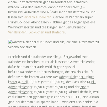
einem Spezialverfahren ganz besonders fein gemahlen
werden, wird der Haferbrei dann besonders cremig –
himmlisch! Außerdem sind N´oats sehr ballaststoffreich und
lassen sich
einfach zubereiten
. Gerade im Winter ein super
Frühstück oder Abendessen – aktuell gibt es sogar spezielle
Weihnachtssorten und die klingen sehr verführerisch:
Vanillekipferl, Lebkuchen und Bratapfel
.
Preislich sind die Kalender wie alle „außergewöhnlichen“
Kalender ein bisschen teurer als klassische Adventskalender,
dafür hat man aber auch wirklich ganz speziell
befüllte Kalender mit Überraschungen, die einzeln gekauft
definitiv mehr kosten würden! Der
Adventskalender Deluxe
kostet aktuell
99,90 €
(statt
109,90 €
), der klassische
Müsli-
Adventskalender
49,90 €
(statt
59,90 €
) und der
Noats
Adventskalender
39,90 €
(statt
49,90 €
). Aktuell deshalb, weil
es
für kurze Zeit (genauer gesagt noch bis 19.11.) eine Aktion
gibt, bei der man 10€ sparen kann – wer jetzt also denkt: „So