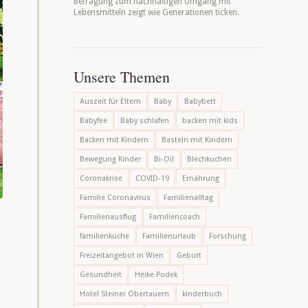
Befragung zum nachhaltigen Umgang mit
Lebensmitteln zeigt wie Generationen ticken.
Unsere Themen
Auszeit für Eltern
Baby
Babybett
Babyfee
Baby schlafen
backen mit kids
Backen mit Kindern
Basteln mit Kindern
Bewegung Kinder
Bi-Oil
Blechkuchen
Coronakrise
COVID-19
Ernährung
Familie Coronavirus
Familienalltag
Familienausflug
Familiencoach
familienküche
Familienurlaub
Forschung
Freizeitangebot in Wien
Geburt
Gesundheit
Heike Podek
Hotel Steiner Obertauern
kinderbuch