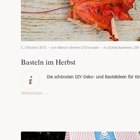
-
-
5. Oktober 2015
von
Marion Breiter-O'Donovan
in
(Schatzkammer)
,
DIY 
Basteln im Herbst
Die schönsten DIY-Deko- und Bastelideen für Kin
Weiterlesen
→