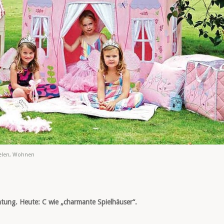
elen
,
Wohnen
htung. Heute: C wie „charmante Spielhäuser“.