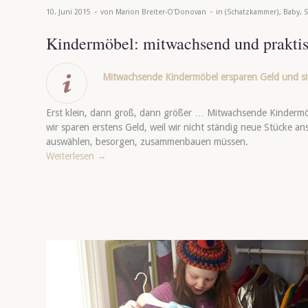
-
-
10. Juni 2015
von
Marion Breiter-O'Donovan
in
(Schatzkammer)
,
Baby
,
S
Kindermöbel: mitwachsend und prakti
Mitwachsende Kindermöbel ersparen Geld und sin
Erst klein, dann groß, dann größer … Mitwachsende Kinderm
wir sparen erstens Geld, weil wir nicht ständig neue Stücke a
auswählen, besorgen, zusammenbauen müssen.
Weiterlesen
→