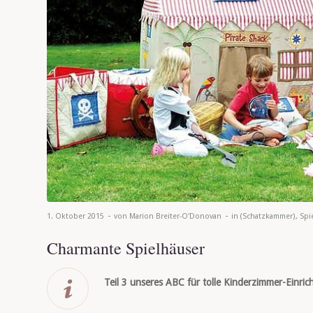
-
-
1. Oktober 2015
von
Marion Breiter-O'Donovan
in
(Schatzkammer)
,
Spi
Charmante Spielhäuser
Teil 3 unseres ABC für tolle Kinderzimmer-Einric