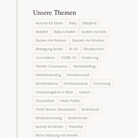
Unsere Themen
Auszeit für Eltern
Baby
Babybett
Babyfee
Baby schlafen
backen mit kids
Backen mit Kindern
Basteln mit Kindern
Bewegung Kinder
Bi-Oil
Blechkuchen
Coronakrise
COVID-19
Ernährung
Familie Coronavirus
Familienalltag
Familienausflug
Familiencoach
familienküche
Familienurlaub
Forschung
Freizeitangebot in Wien
Geburt
Gesundheit
Heike Podek
Hotel Steiner Obertauern
kinderbuch
Kindererziehung
Kindermode
kochen für kinder
Praterfee
Reise Salzburg mit Familie