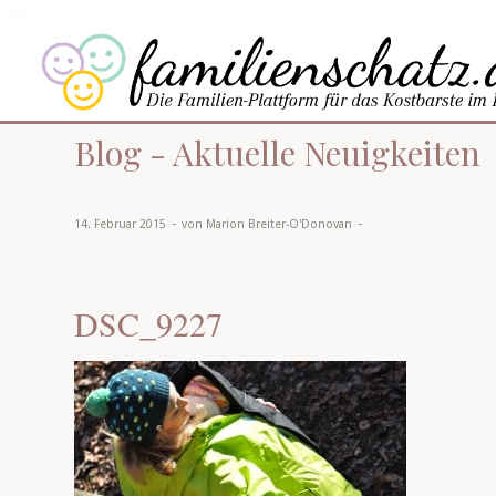
Blog - Aktuelle Neuigkeiten
-
-
14. Februar 2015
von
Marion Breiter-O'Donovan
DSC_9227