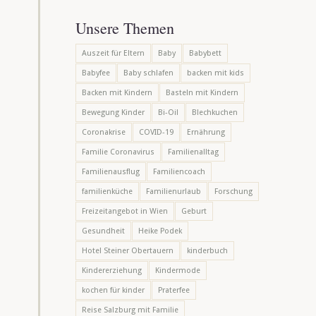
Unsere Themen
Auszeit für Eltern
Baby
Babybett
Babyfee
Baby schlafen
backen mit kids
Backen mit Kindern
Basteln mit Kindern
Bewegung Kinder
Bi-Oil
Blechkuchen
Coronakrise
COVID-19
Ernährung
Familie Coronavirus
Familienalltag
Familienausflug
Familiencoach
familienküche
Familienurlaub
Forschung
Freizeitangebot in Wien
Geburt
Gesundheit
Heike Podek
Hotel Steiner Obertauern
kinderbuch
Kindererziehung
Kindermode
kochen für kinder
Praterfee
Reise Salzburg mit Familie