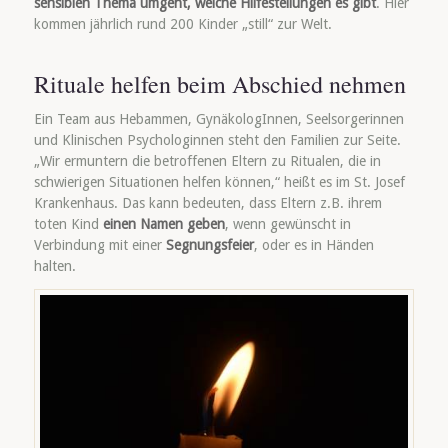
sensiblen Thema umgeht, welche Hilfestellungen es gibt
. Hier
kommen jährlich rund 200 Kinder „still“ zur Welt.
Rituale helfen beim Abschied nehmen
Ein Team aus Hebammen, GynäkologInnen, Seelsorgerinnen
und Klinischen Psychologinnen steht den Familien zur Seite.
„Wir ermuntern die betroffenen Eltern zu Ritualen, die in
schwierigen Situationen helfen können,“ heißt es im St. Josef
Krankenhaus. Das kann bedeuten, dass Eltern z.B. ihrem
toten Kind
einen Namen geben
, wenn gewünscht in
Verbindung mit einer
Segnungsfeier
, oder es in Händen
halten.