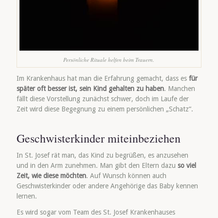
Persönliche Rituale helfen beim Trauern.
Im Krankenhaus hat man die Erfahrung gemacht, dass es
für
später oft besser ist, sein Kind gehalten zu haben
. Manchen
fällt diese Vorstellung zunächst schwer, doch im Laufe der
Zeit wird diese Begegnung zu einem persönlichen „Schatz“.
Geschwisterkinder miteinbeziehen
In St. Josef rät man, das Kind zu begrüßen, es anzusehen
und in den Arm zunehmen. Man gibt den Eltern dazu
so viel
Zeit, wie diese möchten
. Auf Wunsch können auch
Geschwisterkinder oder andere Angehörige das Baby kennen
lernen.
Es wird sogar vom Team des St. Josef Krankenhauses