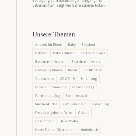
Befragung zum nachhaltigen Umgang mit
Lebensmitteln zeigt wie Generationen ticken.
Unsere Themen
Auszeit für Eltern
Baby
Babybett
Babyfee
Baby schlafen
backen mit kids
Backen mit Kindern
Basteln mit Kindern
Bewegung Kinder
Bi-Oil
Blechkuchen
Coronakrise
COVID-19
Ernährung
Familie Coronavirus
Familienalltag
Familienausflug
Familiencoach
familienküche
Familienurlaub
Forschung
Freizeitangebot in Wien
Geburt
Gesundheit
Heike Podek
Hotel Steiner Obertauern
kinderbuch