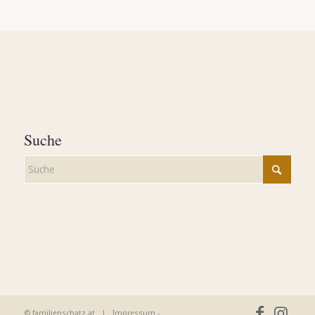
Suche
© familienschatz.at |
Impressum
-