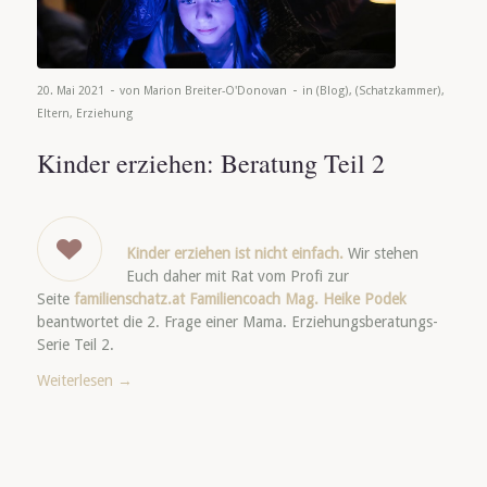
-
-
20. Mai 2021
von
Marion Breiter-O'Donovan
in
(Blog)
,
(Schatzkammer)
,
Eltern
,
Erziehung
Kinder erziehen: Beratung Teil 2
Kinder erziehen ist nicht einfach.
Wir stehen
Euch daher mit Rat vom Profi zur
Seite
familienschatz.at Familiencoach Mag. Heike Podek
beantwortet die 2. Frage einer Mama. Erziehungsberatungs-
Serie Teil 2.
Weiterlesen
→