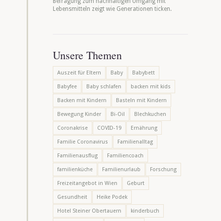
Befragung zum nachhaltigen Umgang mit
Lebensmitteln zeigt wie Generationen ticken.
Unsere Themen
Auszeit für Eltern
Baby
Babybett
Babyfee
Baby schlafen
backen mit kids
Backen mit Kindern
Basteln mit Kindern
Bewegung Kinder
Bi-Oil
Blechkuchen
Coronakrise
COVID-19
Ernährung
Familie Coronavirus
Familienalltag
Familienausflug
Familiencoach
familienküche
Familienurlaub
Forschung
Freizeitangebot in Wien
Geburt
Gesundheit
Heike Podek
Hotel Steiner Obertauern
kinderbuch