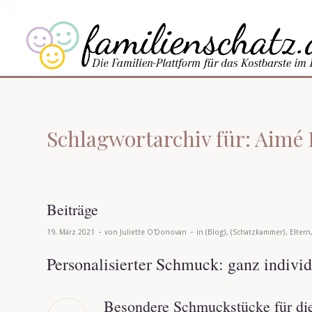
Schlagwortarchiv für: Aimé 
Beiträge
-
-
19. März 2021
von
Juliette O'Donovan
in
(Blog)
,
(Schatzkammer)
,
Eltern
Personalisierter Schmuck: ganz individ
Besondere Schmuckstücke für die