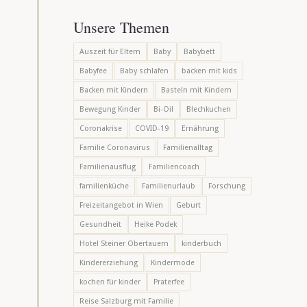
Unsere Themen
Auszeit für Eltern
Baby
Babybett
Babyfee
Baby schlafen
backen mit kids
Backen mit Kindern
Basteln mit Kindern
Bewegung Kinder
Bi-Oil
Blechkuchen
Coronakrise
COVID-19
Ernährung
Familie Coronavirus
Familienalltag
Familienausflug
Familiencoach
familienküche
Familienurlaub
Forschung
Freizeitangebot in Wien
Geburt
Gesundheit
Heike Podek
Hotel Steiner Obertauern
kinderbuch
Kindererziehung
Kindermode
kochen für kinder
Praterfee
Reise Salzburg mit Familie