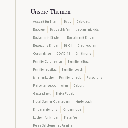
Unsere Themen
Auszeit für Eltern
Baby
Babybett
Babyfee
Baby schlafen
backen mit kids
Backen mit Kindern
Basteln mit Kindern
Bewegung Kinder
Bi-Oil
Blechkuchen
Coronakrise
COVID-19
Ernährung
Familie Coronavirus
Familienalltag
Familienausflug
Familiencoach
familienküche
Familienurlaub
Forschung
Freizeitangebot in Wien
Geburt
Gesundheit
Heike Podek
Hotel Steiner Obertauern
kinderbuch
Kindererziehung
Kindermode
kochen für kinder
Praterfee
Reise Salzburg mit Familie